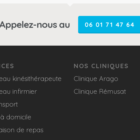
Appelez-nous au
06 01 71 47 64
ICES
NOS CLINIQUES
eau kinésithérapeute
Clinique Arago
eau infirmier
Clinique Rémusat
nsport
 à domicile
raison de repas