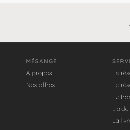
MÉSANGE
SERV
A propos
Le rés
Nos offres
Le rés
Le tra
L’aide
La liv