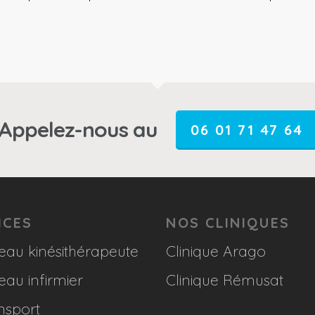
Appelez-nous au
06 01 71 47 64
ICES
NOS CLINIQUES
eau kinésithérapeute
Clinique Arago
eau infirmier
Clinique Rémusat
nsport