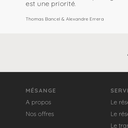
est une priorité.
Thomas Bancel & Alexandre Errera
MÉSANGE
SERV
A propos
Le rés
Nos offres
Le rés
Le tra