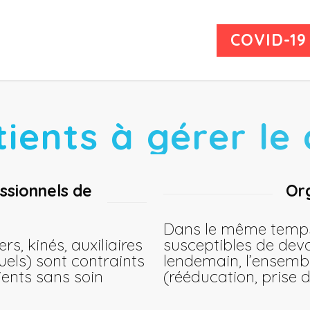
COVID-19
tients à gérer l
essionnels de
Org
Dans le même temps
s, kinés, auxiliaires
susceptibles de devo
els) sont contraints
lendemain, l’ensembl
ients sans soin
(rééducation, prise